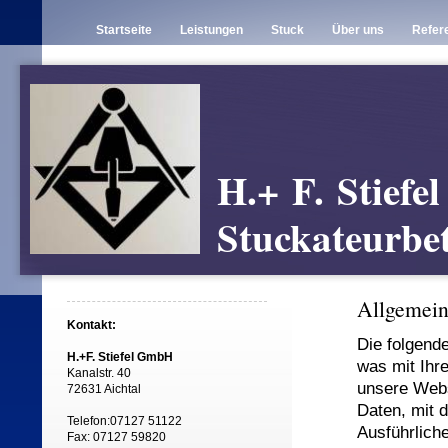
Startseite
Leistungen
Stuck
Über uns
Refer
H.+ F. Stief
Stuckateurbe
Allgemein
Kontakt:
Die folgend
H.+F. Stiefel GmbH
was mit Ihr
Kanalstr. 40
unsere Webs
72631 Aichtal
Daten, mit d
Telefon:07127 51122
Ausführlich
Fax: 07127 59820